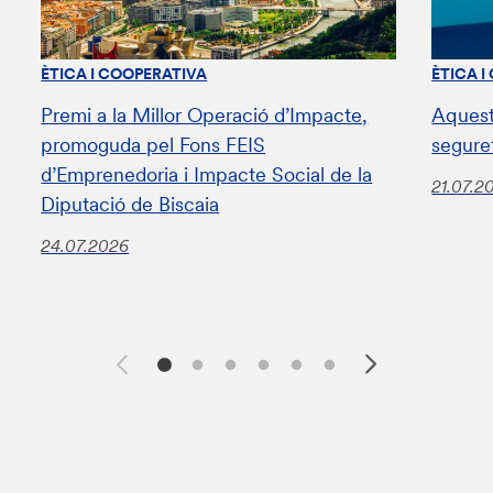
ÈTICA I COOPERATIVA
ÈTICA I
Premi a la Millor Operació d’Impacte,
Aquest
promoguda pel Fons FEIS
segure
d’Emprenedoria i Impacte Social de la
21.07.2
Diputació de Biscaia
24.07.2026