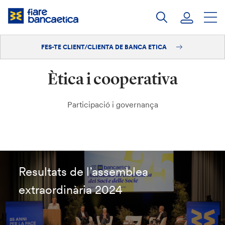
Salta
al
contingut
FES-TE CLIENT/CLIENTA DE BANCA ETICA
Iniciar sessió
Ètica i cooperativa
Fes-te'n client/clienta
Participació i governança
Resultats de l’assemblea
extraordinària 2024