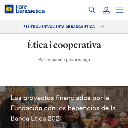
Salta
al
contingut
FES-TE CLIENT/CLIENTA DE BANCA ETICA
Iniciar sessió
Ètica i cooperativa
Fes-te'n client/clienta
Participació i governança
Los proyectos financiados por la
Fundación con los beneficios de la
Banca Ética 2021