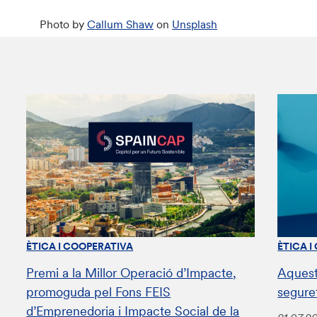
Photo by
Callum Shaw
on
Unsplash
ÈTICA I COOPERATIVA
ÈTICA I
Premi a la Millor Operació d’Impacte,
Aquest
promoguda pel Fons FEIS
segure
d’Emprenedoria i Impacte Social de la