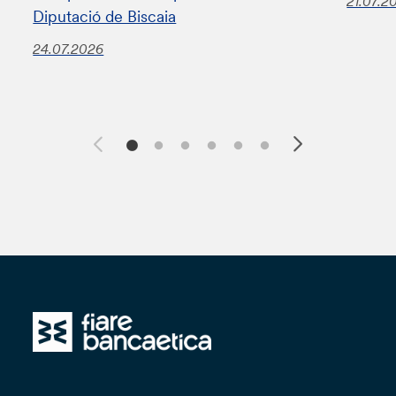
21.07.2
Diputació de Biscaia
24.07.2026