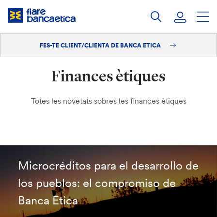
Salta
al
contingut
FES-TE CLIENT/CLIENTA DE BANCA ETICA
Iniciar sessió
Finances ètiques
Fes-te'n client/clienta
Totes les novetats sobres les finances ètiques
Microcréditos para el desarrollo de
los pueblos: el compromiso de
Banca Etica