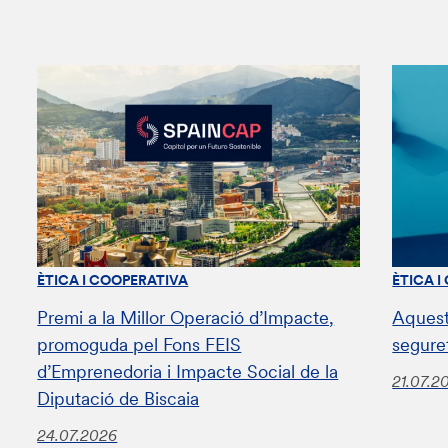
ÈTICA I COOPERATIVA
ÈTICA I
Premi a la Millor Operació d’Impacte,
Aquest
promoguda pel Fons FEIS
segure
d’Emprenedoria i Impacte Social de la
21.07.2
Diputació de Biscaia
24.07.2026