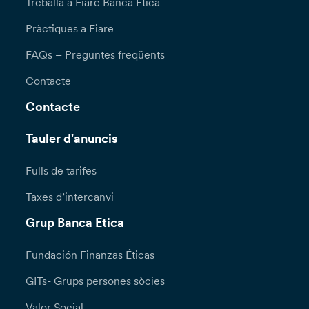
Treballa a Fiare Banca Etica
Pràctiques a Fiare
FAQs – Preguntes freqüents
Contacte
Contacte
Tauler d'anuncis
Fulls de tarifes
Taxes d’intercanvi
Grup Banca Etica
Fundación Finanzas Éticas
GITs- Grups persones sòcies
Valor Social