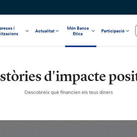
reses i
Món Banca
Actualitat
Participació
itzacions
Etica
stòries d'impacte posi
Descobreix què financien els teus diners