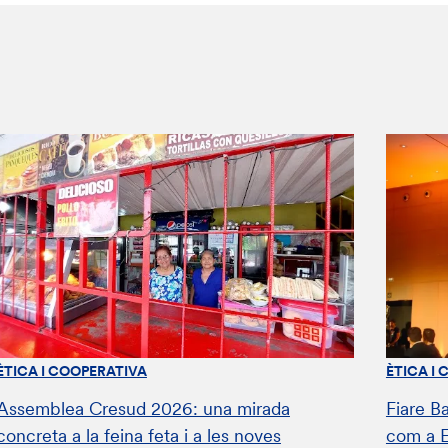
ÈTICA I COOPERATIVA
ÈTICA I
Assemblea Cresud 2026: una mirada
Fiare B
concreta a la feina feta i a les noves
com a 