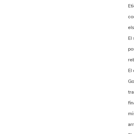
Et
co
el
El
po
re
El
Go
tr
fi
mi
ar