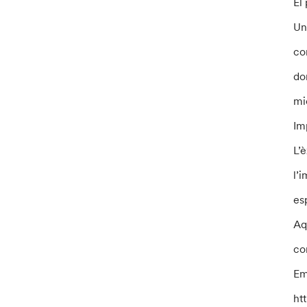
El
Un
co
do
mi
Im
L’
l’
es
Aq
co
Em
ht