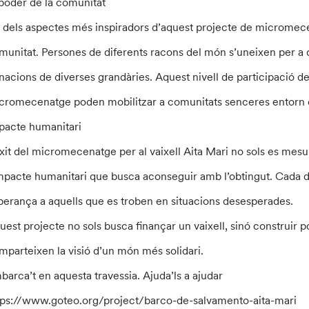
 poder de la comunitat
 dels aspectes més inspiradors d’aquest projecte de micromece
munitat. Persones de diferents racons del món s’uneixen per a d
nacions de diverses grandàries. Aquest nivell de participació 
cromecenatge poden mobilitzar a comunitats senceres entorn 
pacte humanitari
èxit del micromecenatge per al vaixell Aita Mari no sols es mes
impacte humanitari que busca aconseguir amb l’obtingut. Cada do
perança a aquells que es troben en situacions desesperades.
uest projecte no sols busca finançar un vaixell, sinó construir 
mparteixen la visió d’un món més solidari.
barca’t en aquesta travessia. Ajuda’ls a ajudar
tps://www.goteo.org/project/barco-de-salvamento-aita-mari