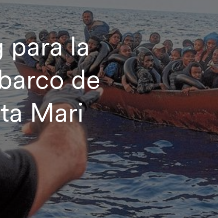
 para la
 barco de
ta Mari