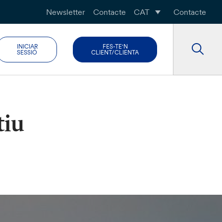
Newsletter
Contacte
CAT
Contacte
INICIAR
FES-TE'N
SESSIÓ
CLIENT/CLIENTA
tiu