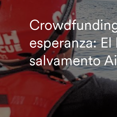
Crowdfunding
esperanza: El
salvamento Ai