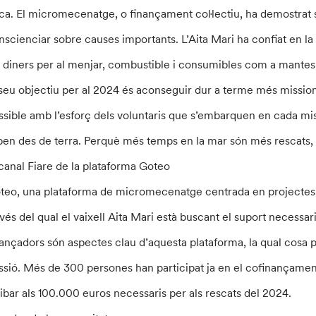
ica. El micromecenatge, o finançament col·lectiu, ha demostrat s
nscienciar sobre causes importants. L’Aita Mari ha confiat en la
s diners per al menjar, combustible i consumibles com a mant
 seu objectiu per al 2024 és aconseguir dur a terme més missi
ssible amb l’esforç dels voluntaris que s’embarquen en cada miss
ben des de terra. Perquè més temps en la mar són més rescats, 
 canal Fiare de la plataforma Goteo
teo, una plataforma de micromecenatge centrada en projectes soc
avés del qual el vaixell Aita Mari està buscant el suport necessar
nançadors són aspectes clau d’aquesta plataforma, la qual cosa p
ssió. Més de 300 persones han participat ja en el cofinançamen
ribar als 100.000 euros necessaris per als rescats del 2024.