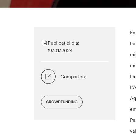
En
Publicat el dia:
hu
19/01/2024
mi
mó
La
Comparteix
L’
Aq
CROWDFUNDING
en
Pe
va