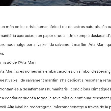
 un món on les crisis humanitàries i els desastres naturals són ca
manitària exerceixen un paper crucial. Un exemple destacat d’aq
cromecenatge per al vaixell de salvament marítim Aita Mari, que
n.
 missió de l’Aita Mari
Aita Mari no és només una embarcació, és un símbol d’esperança
uest vaixell de salvament marítim s’ha dedicat a rescatar a refug
frontant-se a desafiaments humanitaris i condicions climàtique
r a continuar duent a terme la seva missió, continuar rescatant 
ixell Aita Mari ha recorregut al micromecenatge a través de la 