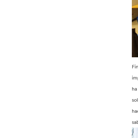
Fi
im
ha
so
ha
sa