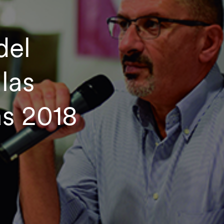
del
las
as 2018