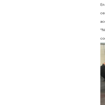
En
ce
ac
“N
co