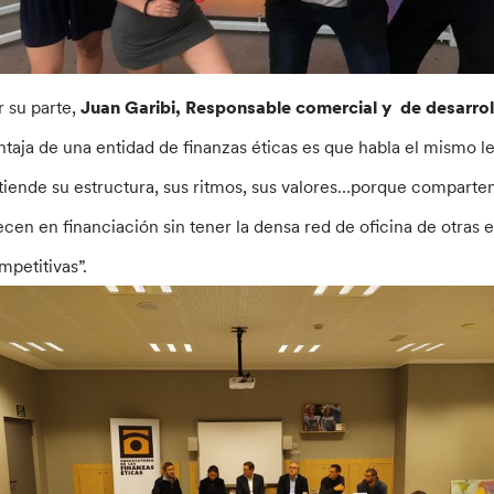
r su parte,
Juan Garibi, Responsable comercial y de desarrol
ntaja de una entidad de finanzas éticas es que habla el mismo le
tiende su estructura, sus ritmos, sus valores…porque comparten
ecen en financiación sin tener la densa red de oficina de otra
mpetitivas”.