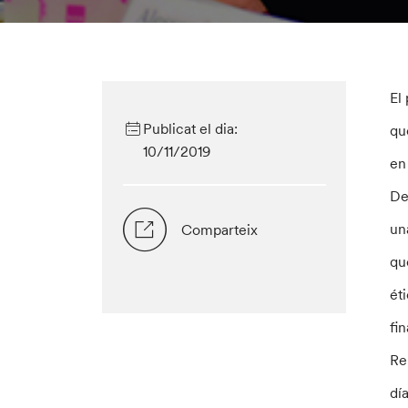
El
Publicat el dia:
qu
10/11/2019
en
De
un
Comparteix
qu
ét
fi
Re
dí