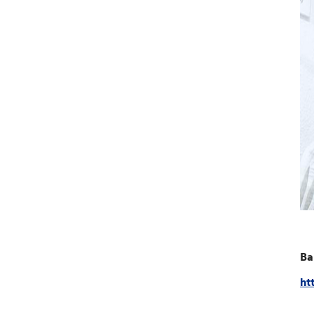
Ba
ht