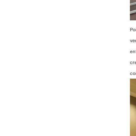
Po
ve
en
cr
co