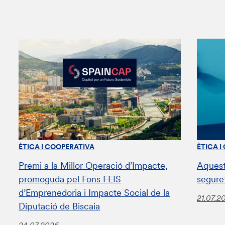
ÈTICA I COOPERATIVA
ÈTICA I
Premi a la Millor Operació d’Impacte,
Aquest
promoguda pel Fons FEIS
segure
d’Emprenedoria i Impacte Social de la
21.07.2
Diputació de Biscaia
24.07.2026