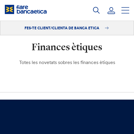
Salta
al
contingut
FES-TE CLIENT/CLIENTA DE BANCA ETICA
Iniciar sessió
Finances ètiques
Fes-te'n client/clienta
Totes les novetats sobres les finances ètiques