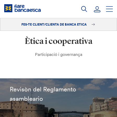
Salta
al
contingut
FES-TE CLIENT/CLIENTA DE BANCA ETICA
Iniciar sessió
Ètica i cooperativa
Fes-te'n client/clienta
Participació i governança
Revisòn del Reglamento
asambleario