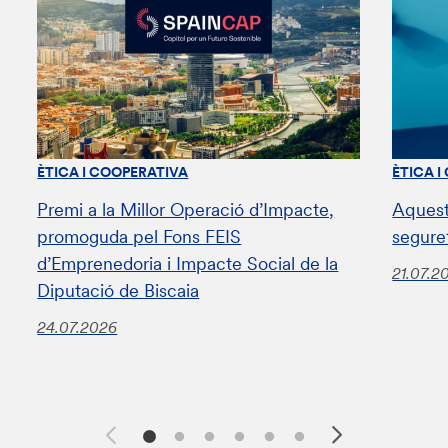
ÈTICA I COOPERATIVA
ÈTICA I
Premi a la Millor Operació d’Impacte,
Aquest
promoguda pel Fons FEIS
segure
d’Emprenedoria i Impacte Social de la
21.07.2
Diputació de Biscaia
24.07.2026