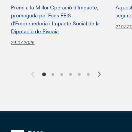
Premi a la Millor Operació d’Impacte,
Aquest
promoguda pel Fons FEIS
segure
d’Emprenedoria i Impacte Social de la
21.07.2
Diputació de Biscaia
24.07.2026