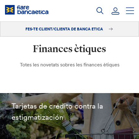
Salta
al
contingut
FES-TE CLIENT/CLIENTA DE BANCA ETICA
Iniciar sessió
Finances ètiques
Fes-te'n client/clienta
Totes les novetats sobres les finances ètiques
Tarjetas de crédito contra la
estigmatización