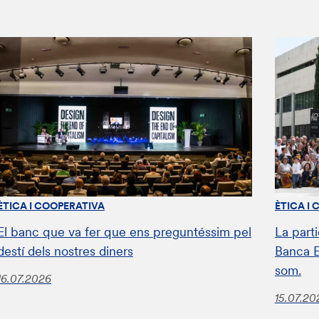
ÈTICA I COOPERATIVA
ÈTICA I
El banc que va fer que ens preguntéssim pel
La parti
destí dels nostres diners
Banca E
som.
16.07.2026
15.07.20