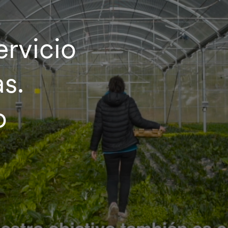
ervicio
s.
o