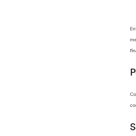
En
me
fi
P
Co
co
S