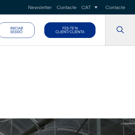
Newsletter
Contacte
CAT
Contacte
INICIAR
FES-TE'N
SESSIÓ
CLIENT/CLIENTA