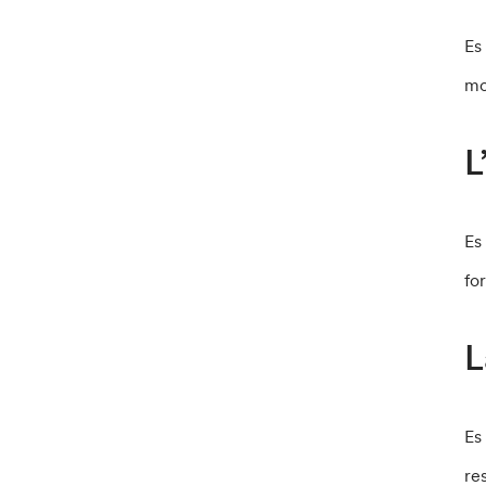
Es
mo
L
Es
fo
L
Es
re