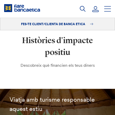
Salta
al
contingut
FES-TE CLIENT/CLIENTA DE BANCA ETICA
Iniciar sessió
Històries d'impacte
Fes-te'n client/clienta
positiu
Descobreix què financien els teus diners
Viatja amb turisme responsable
aquest estiu