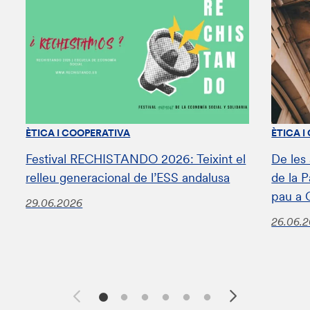
ÈTICA I COOPERATIVA
ÈTICA I
Festival RECHISTANDO 2026: Teixint el
De les
relleu generacional de l’ESS andalusa
de la 
pau a 
29.06.2026
26.06.