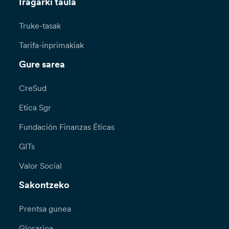
Iragarki taula
Truke-tasak
Tarifa-inprimakiak
Gure sarea
CreSud
Etica Sgr
Fundación Finanzas Éticas
GITs
Valor Social
Sakontzeko
Prentsa gunea
Glosarioa