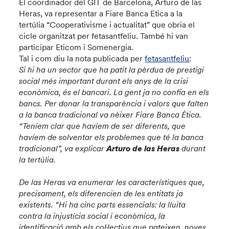
El coordinador del GIT de Barcelona, Arturo de las
Heras, va representar a Fiare Banca Etica a la
tertúlia “Cooperativisme i actualitat” que obria el
cicle organitzat per fetasantfeliu. També hi van
participar Eticom i Somenergia.
Tal i com diu la nota publicada per
fetasantfeliu
:
Si hi ha un sector que ha patit la pèrdua de prestigi
social més important durant els anys de la crisi
econòmica, és el bancari. La gent ja no confia en els
bancs. Per donar la transparència i valors que falten
a la banca tradicional va nèixer Fiare Banca Ètica.
“Teníem clar que havíem de ser diferents, que
havíem de solventar els problemes que té la banca
tradicional”, va explicar
Arturo de las Heras
durant
la tertúlia.
De las Heras va enumerar les característiques que,
precisament, els diferencien de les entitats ja
existents. “Hi ha cinc parts essencials: la lluita
contra la injustícia social i econòmica, la
identificació amb els col·lectius que pateixen, noves