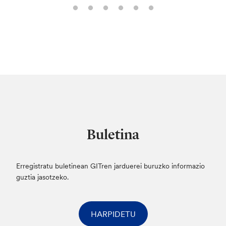
Buletina
Erregistratu buletinean GITren jarduerei buruzko informazio
guztia jasotzeko.
HARPIDETU