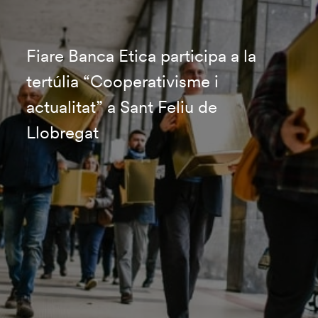
Fiare Banca Etica participa a la
tertúlia “Cooperativisme i
actualitat” a Sant Feliu de
Llobregat