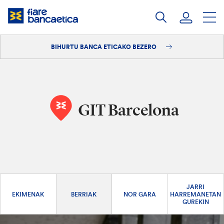
Pasatu
edukia
BIHURTU BANCA ETICAKO BEZERO
Saioa hasi
Bihurtu bezero
GIT Barcelona
JARRI
EKIMENAK
BERRIAK
NOR GARA
HARREMANETAN
GUREKIN