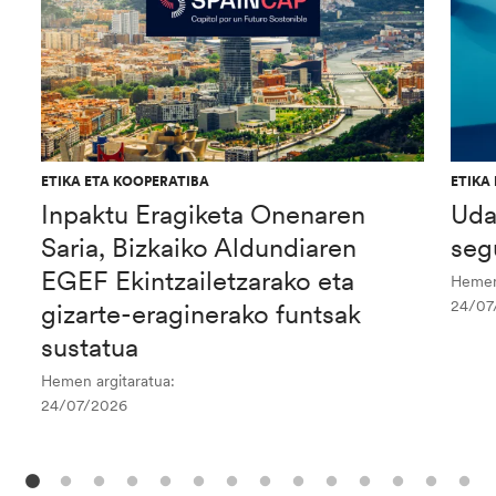
ETIKA ETA KOOPERATIBA
ETIKA
Inpaktu Eragiketa Onenaren
Uda
Saria, Bizkaiko Aldundiaren
seg
EGEF Ekintzailetzarako eta
Hemen 
24/07
gizarte-eraginerako funtsak
sustatua
Hemen argitaratua:
24/07/2026