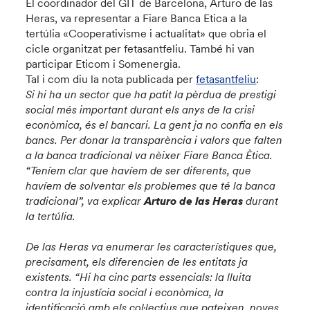
El coordinador del GIT de Barcelona, Arturo de las
Heras, va representar a Fiare Banca Etica a la
tertúlia «Cooperativisme i actualitat» que obria el
cicle organitzat per fetasantfeliu. També hi van
participar Eticom i Somenergia.
Tal i com diu la nota publicada per
fetasantfeliu
:
Si hi ha un sector que ha patit la pèrdua de prestigi
social més important durant els anys de la crisi
econòmica, és el bancari. La gent ja no confia en els
bancs. Per donar la transparència i valors que falten
a la banca tradicional va nèixer Fiare Banca Ètica.
“Teníem clar que havíem de ser diferents, que
havíem de solventar els problemes que té la banca
tradicional”, va explicar
Arturo de las Heras
durant
la tertúlia.
De las Heras va enumerar les característiques que,
precisament, els diferencien de les entitats ja
existents. “Hi ha cinc parts essencials: la lluita
contra la injustícia social i econòmica, la
identificació amb els col·lectius que pateixen, noves