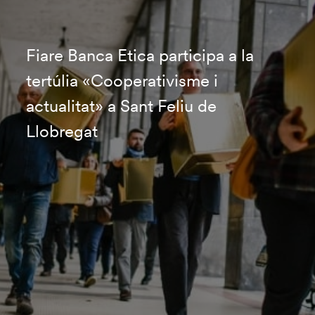
Fiare Banca Etica participa a la
tertúlia «Cooperativisme i
actualitat» a Sant Feliu de
Llobregat