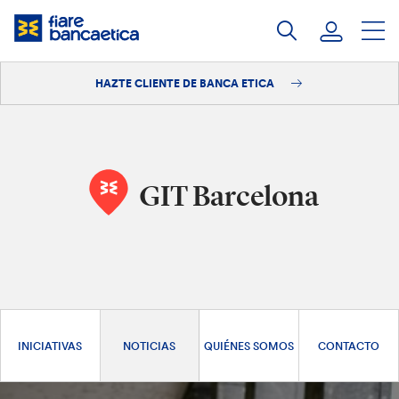
Saltar
a
contenido
HAZTE CLIENTE DE BANCA ETICA
Iniciar sesión
Hazte cliente
GIT Barcelona
INICIATIVAS
NOTICIAS
QUIÉNES SOMOS
CONTACTO