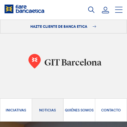
Saltar
a
contenido
HAZTE CLIENTE DE BANCA ETICA
Iniciar sesión
Hazte cliente
GIT Barcelona
INICIATIVAS
NOTICIAS
QUIÉNES SOMOS
CONTACTO