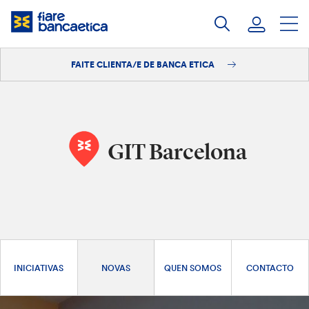
Saltar
ao
contido
FAITE CLIENTA/E DE BANCA ETICA
Iniciar sesión
Faite clienta/e
GIT Barcelona
INICIATIVAS
NOVAS
QUEN SOMOS
CONTACTO