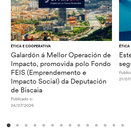
ÉTICA E COOPERATIVA
ÉTICA
Galardón á Mellor Operación de
Est
Impacto, promovida polo Fondo
seg
FEIS (Emprendemento e
Public
21/07
Impacto Social) da Deputación
de Biscaia
Publicado o:
24/07/2026