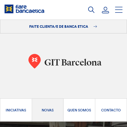
Saltar
ao
contido
FAITE CLIENTA/E DE BANCA ETICA
Iniciar sesión
Faite clienta/e
GIT Barcelona
INICIATIVAS
NOVAS
QUEN SOMOS
CONTACTO