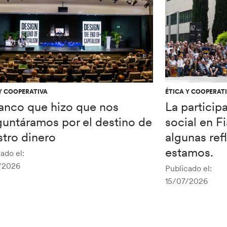
Y COOPERATIVA
ÉTICA Y COOPERAT
banco que hizo que nos
La particip
guntáramos por el destino de
social en F
tro dinero
algunas re
estamos.
ado el:
/2026
Publicado el:
15/07/2026