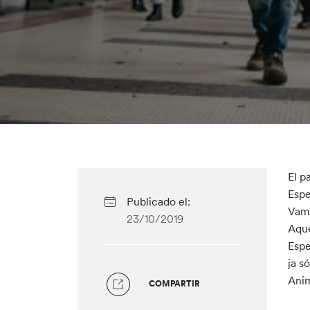
El p
Espe
Publicado el:
Vam 
23/10/2019
Aque
Espe
ja s
Anim
COMPARTIR