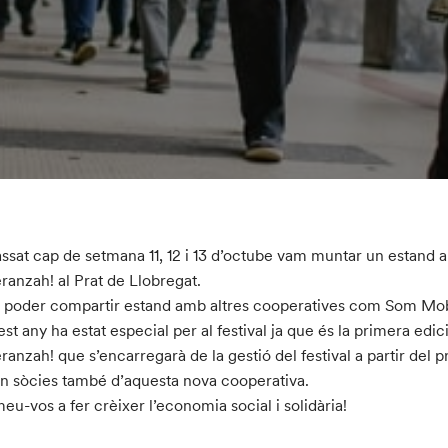
assat cap de setmana 11, 12 i 13 d’octube vam muntar un estand
ranzah! al Prat de Llobregat.
poder compartir estand amb altres cooperatives com Som Mob
st any ha estat especial per al festival ja que és la primera edi
ranzah! que s’encarregarà de la gestió del festival a partir del 
ón sòcies també d’aquesta nova cooperativa.
eu-vos a fer crèixer l’economia social i solidària!