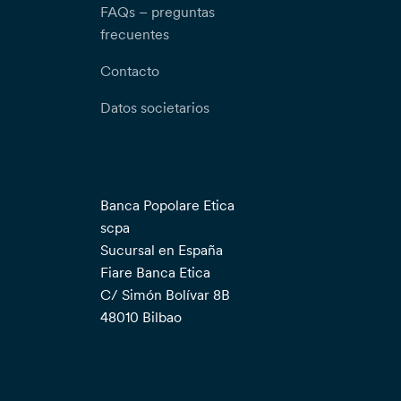
FAQs – preguntas
frecuentes
Contacto
Datos societarios
Banca Popolare Etica
scpa
Sucursal en España
Fiare Banca Etica
C/ Simón Bolívar 8B
48010 Bilbao