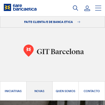
Saltar
ao
contido
FAITE CLIENTA/E DE BANCA ETICA
Iniciar sesión
Faite clienta/e
GIT Barcelona
INICIATIVAS
NOVAS
QUEN SOMOS
CONTACTO