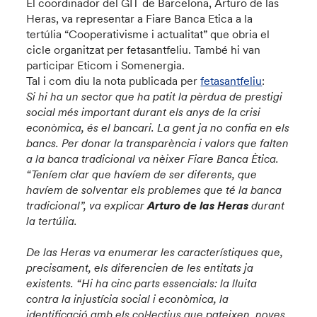
El coordinador del GIT de Barcelona, Arturo de las
Heras, va representar a Fiare Banca Etica a la
tertúlia “Cooperativisme i actualitat” que obria el
cicle organitzat per fetasantfeliu. També hi van
participar Eticom i Somenergia.
Tal i com diu la nota publicada per
fetasantfeliu
:
Si hi ha un sector que ha patit la pèrdua de prestigi
social més important durant els anys de la crisi
econòmica, és el bancari. La gent ja no confia en els
bancs. Per donar la transparència i valors que falten
a la banca tradicional va nèixer Fiare Banca Ètica.
“Teníem clar que havíem de ser diferents, que
havíem de solventar els problemes que té la banca
tradicional”, va explicar
Arturo de las Heras
durant
la tertúlia.
De las Heras va enumerar les característiques que,
precisament, els diferencien de les entitats ja
existents. “Hi ha cinc parts essencials: la lluita
contra la injustícia social i econòmica, la
identificació amb els col·lectius que pateixen, noves