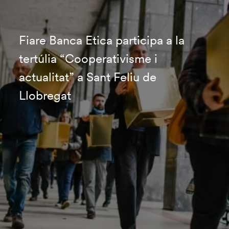
Fiare Banca Etica participa a la
tertúlia “Cooperativisme i
actualitat” a Sant Feliu de
Llobregat