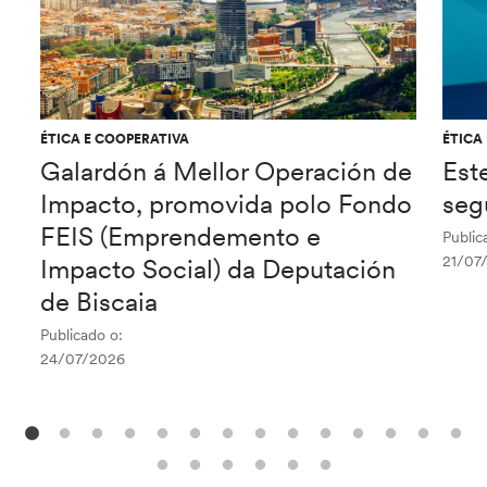
ÉTICA E COOPERATIVA
ÉTICA
Galardón á Mellor Operación de
Est
Impacto, promovida polo Fondo
seg
FEIS (Emprendemento e
Public
21/07
Impacto Social) da Deputación
de Biscaia
Publicado o:
24/07/2026