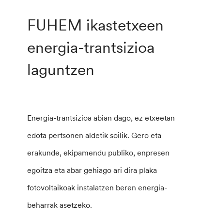
FUHEM ikastetxeen
energia-trantsizioa
laguntzen
Energia-trantsizioa abian dago, ez etxeetan
edota pertsonen aldetik soilik. Gero eta
erakunde, ekipamendu publiko, enpresen
egoitza eta abar gehiago ari dira plaka
fotovoltaikoak instalatzen beren energia-
beharrak asetzeko.