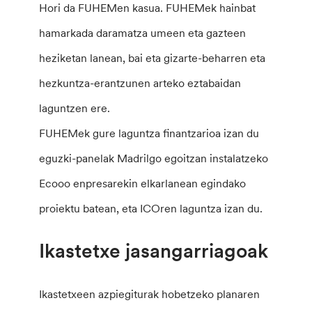
Hori da FUHEMen kasua. FUHEMek hainbat
hamarkada daramatza umeen eta gazteen
heziketan lanean, bai eta gizarte-beharren eta
hezkuntza-erantzunen arteko eztabaidan
laguntzen ere.
FUHEMek gure laguntza finantzarioa izan du
eguzki-panelak Madrilgo egoitzan instalatzeko
Ecooo enpresarekin elkarlanean egindako
proiektu batean, eta ICOren laguntza izan du.
Ikastetxe jasangarriagoak
Ikastetxeen azpiegiturak hobetzeko planaren