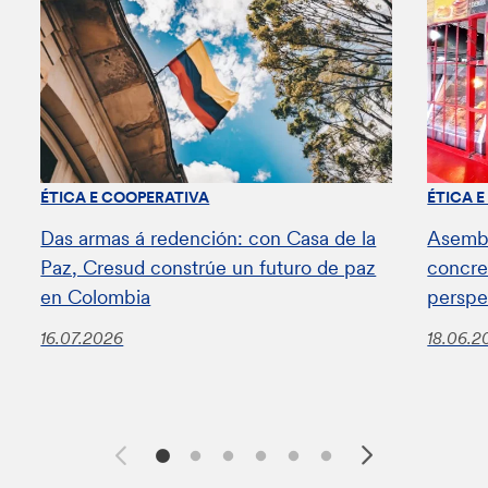
ÉTICA E COOPERATIVA
ÉTICA 
Das armas á redención: con Casa de la
Asembl
Paz, Cresud constrúe un futuro de paz
concret
en Colombia
perspe
16.07.2026
18.06.2