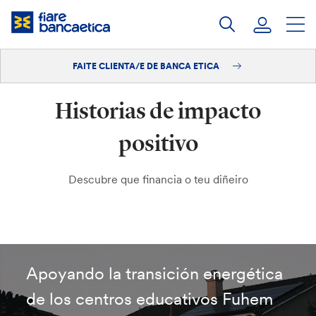
Saltar
ao
contido
FAITE CLIENTA/E DE BANCA ETICA
Iniciar sesión
Historias de impacto
Faite clienta/e
positivo
Descubre que financia o teu diñeiro
Apoyando la transición energética
de los centros educativos Fuhem