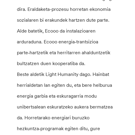
dira. Eraldaketa-prozesu horretan ekonomia
sozialaren bi erakundek hartzen dute parte.
Alde batetik, Ecooo da instalazioaren
arduraduna. Ecooo energia‑trantsizioa
parte‑hartzetik eta herritarren ahalduntzetik
bultzatzen duen kooperatiba da.
Beste aldetik Light Humanity dago. Hainbat
herrialdetan lan egiten du, eta bere helburua
energia garbia eta eskuragarria modu
unibertsalean eskuratzeko aukera bermatzea
da. Horretarako energiari buruzko
hezkuntza‑programak egiten ditu, gure