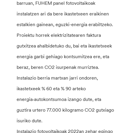
barruan, FUHEM panel fotovoltaikoak
instalatzen ari da bere ikastetxeen eraikinen
estalkien gainean, eguzki-energia erabiltzeko.
Proiektu horrek elektrizitatearen faktura
gutxitzea ahalbidetuko du, bai eta ikastetxeek
energia garbi gehiago kontsumitzea ere, eta
beraz, beren CO2 isurpenak murriztea.
Instalazio berria martxan jarri ondoren,
ikastetxeek % 60 eta % 90 arteko
energia‑autokontsumoa izango dute, eta
guztira urtero 77.000 kilogramo CO2 gutxiago
isuriko dute.
Instalazio fotovoltaikoak 2022an zehar egingo