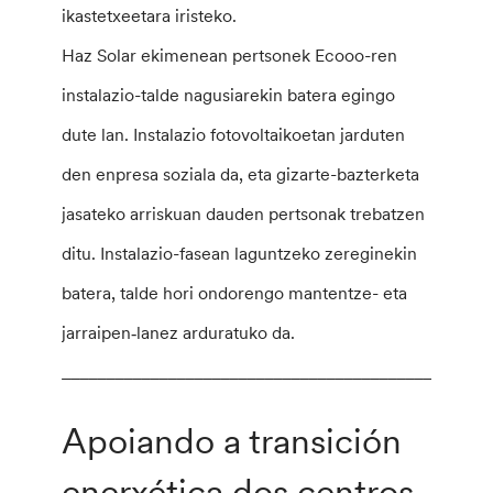
ikastetxeetara iristeko.
Haz Solar ekimenean pertsonek Ecooo-ren
instalazio-talde nagusiarekin batera egingo
dute lan. Instalazio fotovoltaikoetan jarduten
den enpresa soziala da, eta gizarte-bazterketa
jasateko arriskuan dauden pertsonak trebatzen
ditu. Instalazio-fasean laguntzeko zereginekin
batera, talde hori ondorengo mantentze- eta
jarraipen‑lanez arduratuko da.
________________________________________________
Apoiando a transición
enerxética dos centros