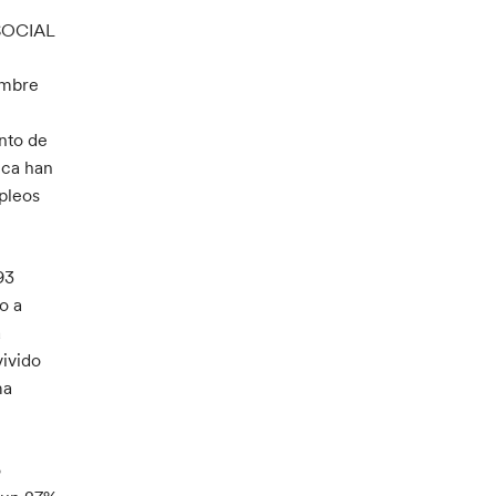
SOCIAL
embre
nto de
ica han
pleos
93
o a
a
vivido
ma
o