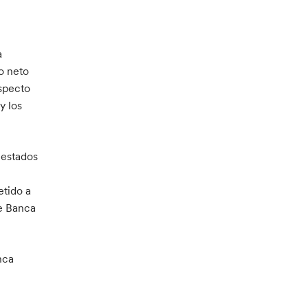
a
o neto
especto
y los
 estados
etido a
re Banca
nca