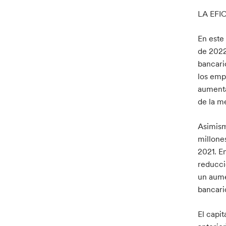
LA EFI
En este
de 2022
bancari
los emp
aumenta
de la m
Asimism
millone
2021. E
reducci
un aume
bancari
El capi