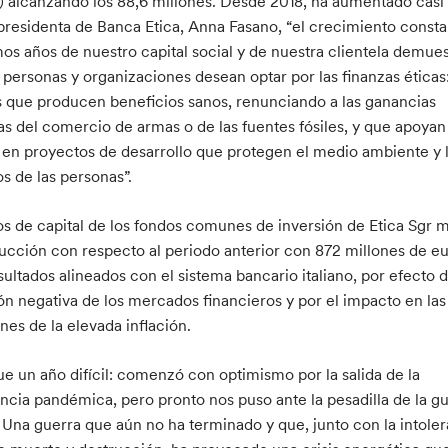
r) alcanzando los 88,6 millones. Desde 2018, ha aumentado casi
 presidenta de Banca Etica, Anna Fasano, “el crecimiento const
imos años de nuestro capital social y de nuestra clientela demue
 personas y organizaciones desean optar por las finanzas éticas
s que producen beneficios sanos, renunciando a las ganancias
as del comercio de armas o de las fuentes fósiles, y que apoyan
e en proyectos de desarrollo que protegen el medio ambiente y 
s de las personas”.
os de capital de los fondos comunes de inversión de Etica Sgr 
ucción con respecto al periodo anterior con 872 millones de eu
ultados alineados con el sistema bancario italiano, por efecto d
ón negativa de los mercados financieros y por el impacto en las
nes de la elevada inflación.
ue un año difícil: comenzó con optimismo por la salida de la
cia pandémica, pero pronto nos puso ante la pesadilla de la g
 Una guerra que aún no ha terminado y que, junto con la intoler