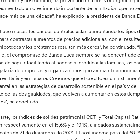
e muerte y destrucción, ha provocado una crisis energética que
 aumentado un crecimiento importante de la inflación que no se
ace más de una década”, ha explicado la presidenta de Banca E
hace meses, los bancos centrales están aumentando los tipos 
 para contrastar aumentos de precios adicionales, con el result
 hipotecas y los préstamos resultan más caros”, ha continuado. “
io, el compromiso de Banca Etica siempre se ha concentrado e
n de seguir facilitando el acceso al crédito a las familias, las p
 galaxia de empresas y organizaciones que animan la economía c
ia en Italia y en España. Creemos que el crédito es un instrumen
tal en las estrategias de desarrollo sostenible en el país y de
te de las desigualdades, que vuelven a aumentar en estos tiemp
os”, ha concluído.
arte, los índices de solidez patrimonial CET1 y Total Capital Rat
an respectivamente en el 15,6% y el 19,1%, alineados sustancialm
 datos de 31 de diciembre de 2021. El cost income pasa del 68,2