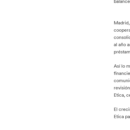
balance
Madrid,
coopera
consoli
al año 
préstam
Así lo 
financi
comunic
revisió
Etica, 
El crec
Etica pa