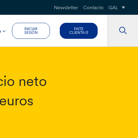
Newsletter
Contacto
GAL
INICIAR
FAITE
n
SESIÓN
CLIENTA/E
cio neto
 euros