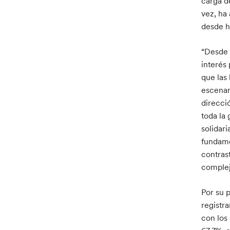
carga d
vez, ha
desde h
“Desde 
interés
que las
escenar
direcció
toda la
solidar
fundamen
contras
complej
Por su p
registr
con los