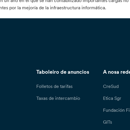
en un año en el que se han contabilizado importantes cargas no
tes por la mejoría de la infraestructura informática.
Taboleiro de anuncios
A nosa red
Folletos de tarifas
CreSud
Taxas de intercambio
Etica Sgr
Fundación Fi
GITs