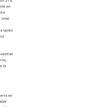
 un 27%.
ante en
stra
: unas
 a quien
los
muestran
ros,
e la
uerra en
able