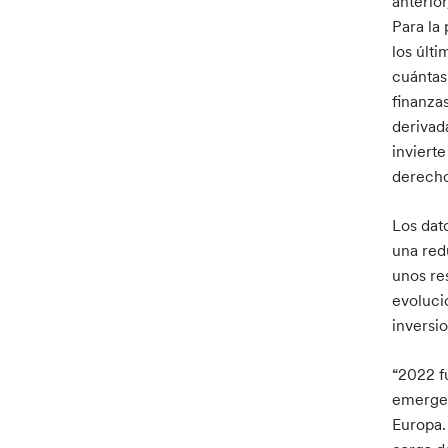
anterio
Para la
los últ
cuántas
finanza
derivad
inviert
derecho
Los dat
una red
unos res
evoluci
inversio
“2022 f
emergen
Europa.