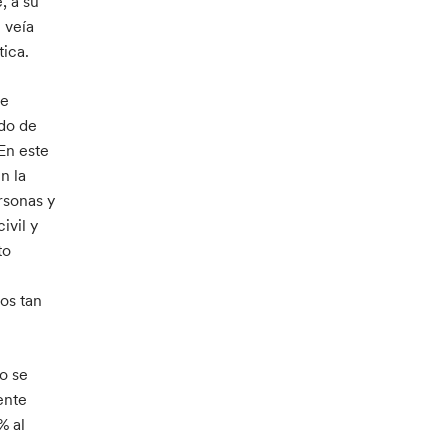
, a su
 veía
tica.
de
ado de
En este
n la
ersonas y
ivil y
to
os tan
io se
ente
% al