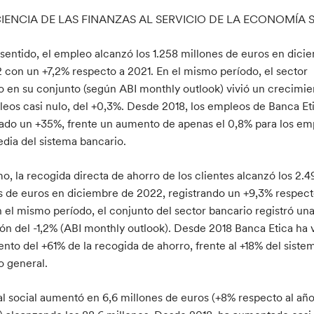
CIENCIA DE LAS FINANZAS AL SERVICIO DE LA ECONOMÍA 
 sentido, el empleo alcanzó los 1.258 millones de euros en dici
 con un +7,2% respecto a 2021. En el mismo período, el sector
o en su conjunto (según ABI monthly outlook) vivió un crecimie
leos casi nulo, del +0,3%. Desde 2018, los empleos de Banca Et
do un +35%, frente un aumento de apenas el 0,8% para los em
edia del sistema bancario.
o, la recogida directa de ahorro de los clientes alcanzó los 2.4
s de euros en diciembre de 2022, registrando un +9,3% respect
n el mismo período, el conjunto del sector bancario registró un
ón del -1,2% (ABI monthly outlook). Desde 2018 Banca Etica ha 
nto del +61% de la recogida de ahorro, frente al +18% del siste
o general.
tal social aumentó en 6,6 millones de euros (+8% respecto al añ