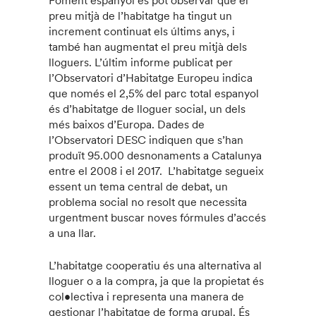
Foment espanyol es pot observar que el
preu mitjà de l’habitatge ha tingut un
increment continuat els últims anys, i
també han augmentat el preu mitjà dels
lloguers. L’últim informe publicat per
l’Observatori d’Habitatge Europeu indica
que només el 2,5% del parc total espanyol
és d’habitatge de lloguer social, un dels
més baixos d’Europa. Dades de
l’Observatori DESC indiquen que s’han
produït 95.000 desnonaments a Catalunya
entre el 2008 i el 2017. L’habitatge segueix
essent un tema central de debat, un
problema social no resolt que necessita
urgentment buscar noves fórmules d’accés
a una llar.
L’habitatge cooperatiu és una alternativa al
lloguer o a la compra, ja que la propietat és
col•lectiva i representa una manera de
gestionar l’habitatge de forma grupal. És