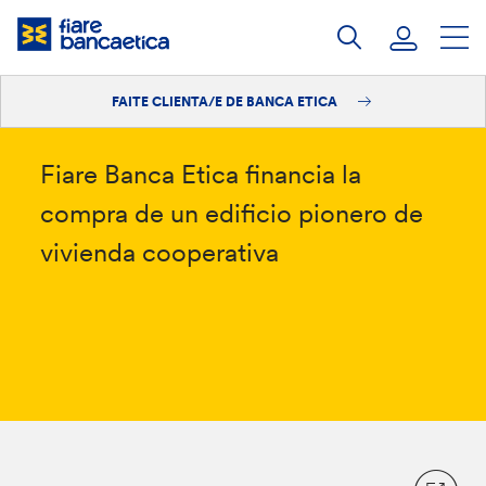
Saltar
ao
contido
FAITE CLIENTA/E DE BANCA ETICA
Iniciar sesión
Faite clienta/e
Fiare Banca Etica financia la
compra de un edificio pionero de
vivienda cooperativa