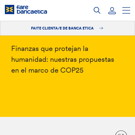
Saltar
ao
contido
FAITE CLIENTA/E DE BANCA ETICA
Iniciar sesión
Faite clienta/e
Finanzas que protejan la
humanidad: nuestras propuestas
en el marco de COP25