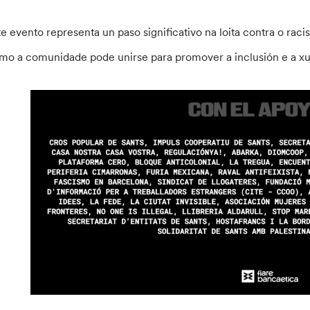
te evento representa un paso significativo na loita contra o rac
mo a comunidade pode unirse para promover a inclusión e a xus