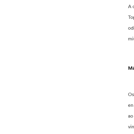
A 
To
od
mi
Má
Os
en
ao
vi