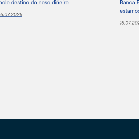
polo destino do noso diñeiro
Banca E
estamos
16.07.2026
16.07.20