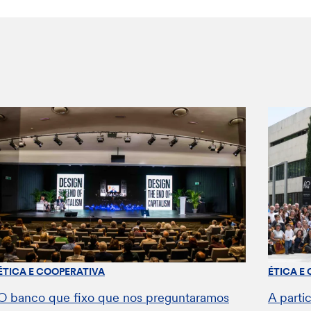
ÉTICA E COOPERATIVA
ÉTICA E
O banco que fixo que nos preguntaramos
A parti