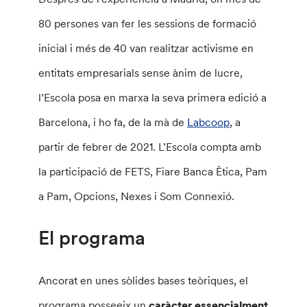
80 persones van fer les sessions de formació
inicial i més de 40 van realitzar activisme en
entitats empresarials sense ànim de lucre,
l’Escola posa en marxa la seva primera edició a
Barcelona, i ho fa, de la mà de
Labcoop
, a
partir de febrer de 2021. L’Escola compta amb
la participació de FETS, Fiare Banca Ètica, Pam
a Pam, Opcions, Nexes i Som Connexió.
El programa
Ancorat en unes sòlides bases teòriques, el
programa posseeix un
caràcter essencialment