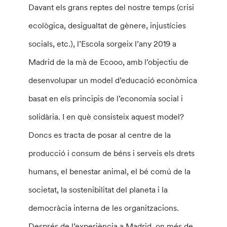
Davant els grans reptes del nostre temps (crisi
ecològica, desigualtat de gènere, injustícies
socials, etc.), l’Escola sorgeix l’any 2019 a
Madrid de la mà de Ecooo, amb l’objectiu de
desenvolupar un model d’educació econòmica
basat en els principis de l’economia social i
solidària. I en què consisteix aquest model?
Doncs es tracta de posar al centre de la
producció i consum de béns i serveis els drets
humans, el benestar animal, el bé comú de la
societat, la sostenibilitat del planeta i la
democràcia interna de les organitzacions.
Després de l’experiència a Madrid, on més de