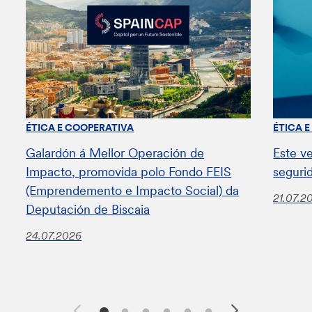
ÉTICA E COOPERATIVA
ÉTICA 
Galardón á Mellor Operación de
Este v
Impacto, promovida polo Fondo FEIS
seguri
(Emprendemento e Impacto Social) da
21.07.2
Deputación de Biscaia
24.07.2026