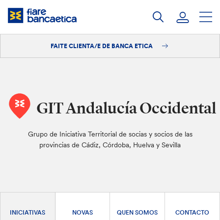
Saltar
ao
contido
FAITE CLIENTA/E DE BANCA ETICA
Iniciar sesión
Faite clienta/e
GIT Andalucía Occidental
Grupo de Iniciativa Territorial de socias y socios de las
provincias de Cádiz, Córdoba, Huelva y Sevilla
INICIATIVAS
NOVAS
QUEN SOMOS
CONTACTO