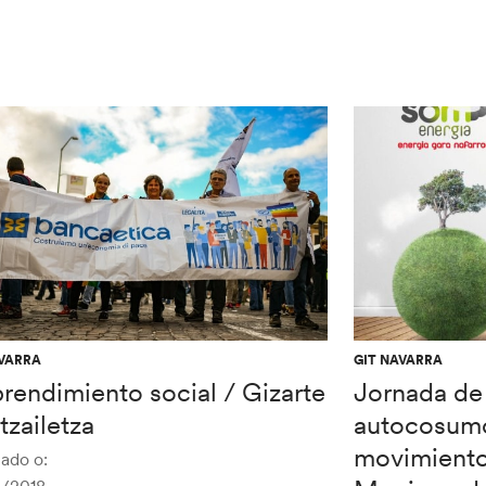
AVARRA
GIT NAVARRA
rendimiento social / Gizarte
Jornada de
tzailetza
autocosumo
movimiento
ado o: