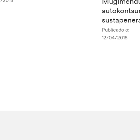
Mugimendu 
/2018
autokonts
sustapenera
Publicado o:
12/04/2018