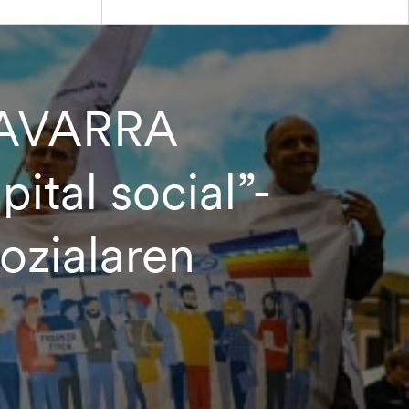
AVARRA
ital social”-
sozialaren