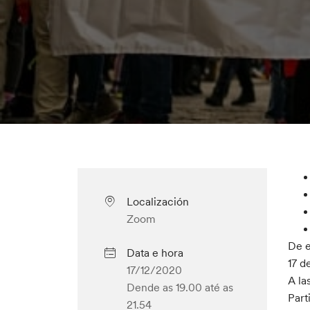
Localización
Zoom
De e
Data e hora
17 d
17/12/2020
A la
Dende as 19.00
até as
Part
21.54