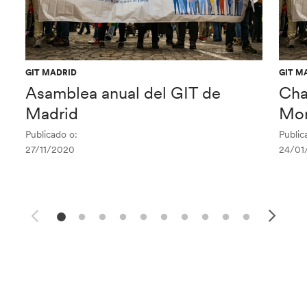
GIT MADRID
GIT M
Asamblea anual del GIT de
Cha
Madrid
Mor
Publicado o:
Public
27/11/2020
24/01