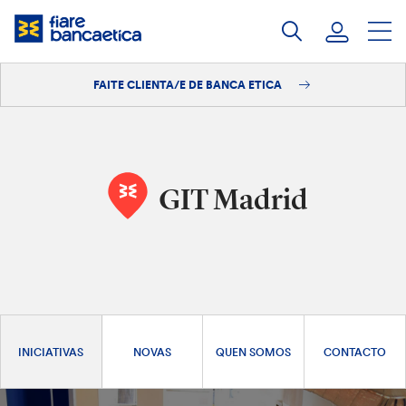
Saltar
ao
contido
FAITE CLIENTA/E DE BANCA ETICA
Iniciar sesión
Faite clienta/e
GIT Madrid
INICIATIVAS
NOVAS
QUEN SOMOS
CONTACTO