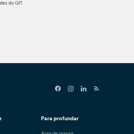
ades do GIT
e
Para profundar
Área de prensa