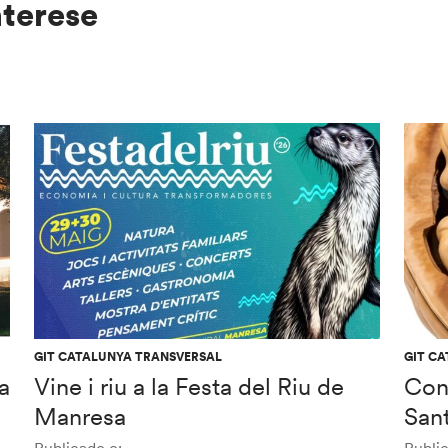
nterese
GIT CATALUNYA TRANSVERSAL
GIT C
a
Vine i riu a la Festa del Riu de
Con
Manresa
San