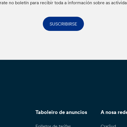
rate no boletín para recibir toda a información sobre as activid
SUSCRIBIRSE
Taboleiro de anuncios
A nosa red
Folletos de tarifas
CreSud