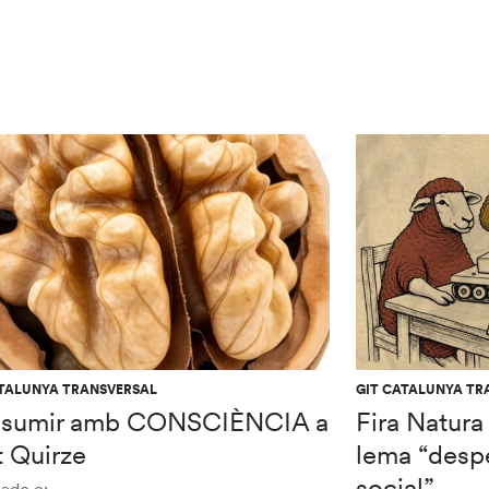
ATALUNYA TRANSVERSAL
GIT CATALUNYA TR
sumir amb CONSCIÈNCIA a
Fira Natura
t Quirze
lema “despe
social”