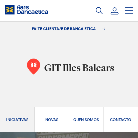
Saltar
ao
contido
FAITE CLIENTA/E DE BANCA ETICA
Iniciar sesión
Faite clienta/e
GIT Illes Balears
INICIATIVAS
NOVAS
QUEN SOMOS
CONTACTO