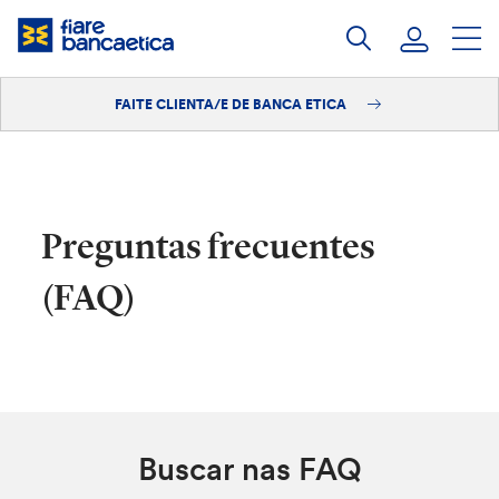
Saltar
ao
contido
FAITE CLIENTA/E DE BANCA ETICA
Iniciar sesión
Faite clienta/e
Preguntas frecuentes
(FAQ)
Buscar nas FAQ