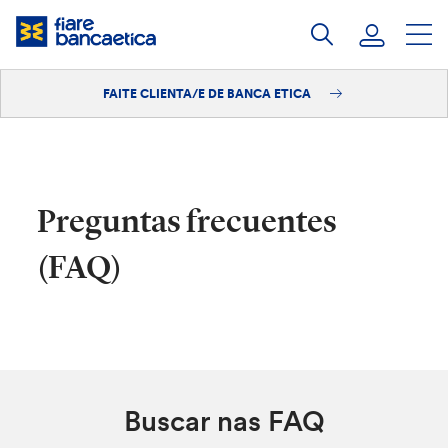
Saltar
ao
contido
FAITE CLIENTA/E DE BANCA ETICA
Iniciar sesión
Faite clienta/e
Preguntas frecuentes
(FAQ)
Buscar nas FAQ