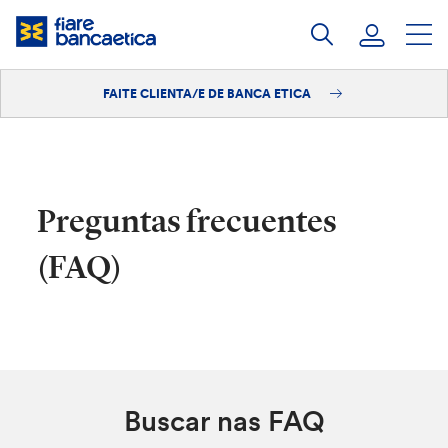
Saltar
ao
contido
FAITE CLIENTA/E DE BANCA ETICA
Iniciar sesión
Faite clienta/e
Preguntas frecuentes
(FAQ)
Buscar nas FAQ