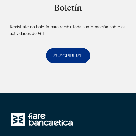
ser así, o Banco declara e garante que cumprirá
Boletín
co disposto no capítulo V do Regulamento (UE)
2016/679, consonte o cal se realizará a
transferencia de datos exclusivamente a
Rexístrate no boletín para recibir toda a información sobre as
terceiros países recoñecidos pola Comisión
actividades do GIT
Europea como posuidores dun nivel axeitado
de protección de datos de carácter persoal ou,
na súa ausencia, exclusivamente previa
SUSCRIBIRSE
sinatura das Cláusulas Contractuais Tipo que
buscan garantir unha axeitada protección dos
datos de carácter persoal que son obxecto da
transferencia. Alternativamente, poderase
valorar a concorrencia dalgunha das
excepcións previstas no artigo 49 do RXPD.
Poderás exercer en calquera momento os
dereitos que che confiren o artigo 15 e
seguintes do Regulamento (UE) 2016/679
(dereito de acceso, rectificación, cancelación,
limitación do tratamento, notificación e
portabilidade dos datos, oposición, a non ser