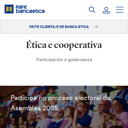
Saltar
ao
contido
FAITE CLIENTA/E DE BANCA ETICA
Iniciar sesión
Ética e cooperativa
Faite clienta/e
Participación e gobernanza
Participa no proceso electoral da
Asemblea 2025