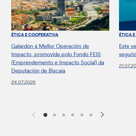
ÉTICA E COOPERATIVA
ÉTICA 
Galardón á Mellor Operación de
Este v
Impacto, promovida polo Fondo FEIS
seguri
(Emprendemento e Impacto Social) da
21.07.2
Deputación de Biscaia
24.07.2026