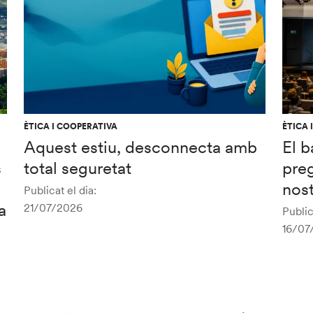
ÈTICA I COOPERATIVA
ÈTICA 
Aquest estiu, desconnecta amb
El b
s
total seguretat
preg
nost
Publicat el dia:
a
21/07/2026
Public
16/07