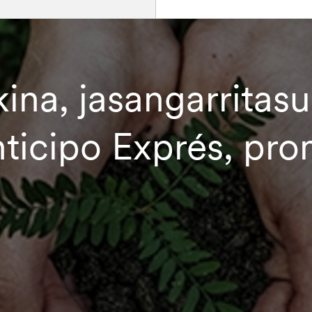
kina, jasangarritas
nticipo Exprés, pr