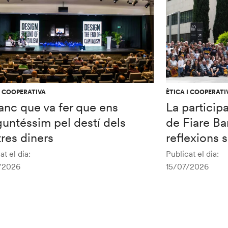
I COOPERATIVA
ÈTICA I COOPERATI
anc que va fer que ens
La particip
untéssim pel destí dels
de Fiare Ba
res diners
reflexions 
at el dia:
Publicat el dia:
/2026
15/07/2026