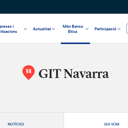
reses i
Món Banca
Actualitat
Participació
itzacions
Etica
GIT Navarra
NOTÍCIES
QUI SOM