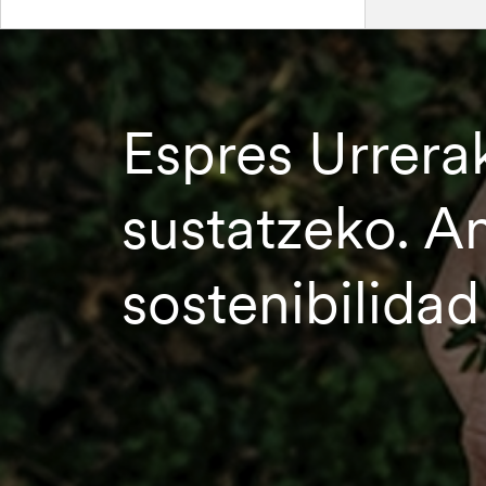
Espres Urrera
sustatzeko. A
sostenibilidad