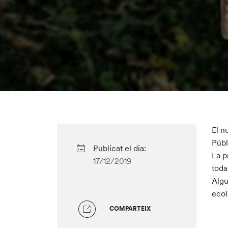
El n
Públ
Publicat el dia:
La p
17/12/2019
toda
Algu
ecol
COMPARTEIX