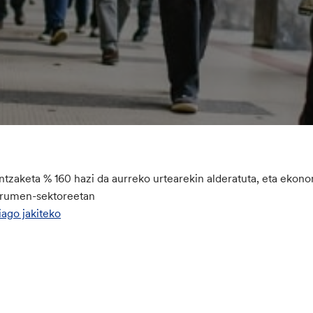
ntzaketa % 160 hazi da aurreko urtearekin alderatuta, eta ekonom
urumen-sektoreetan
ago jakiteko