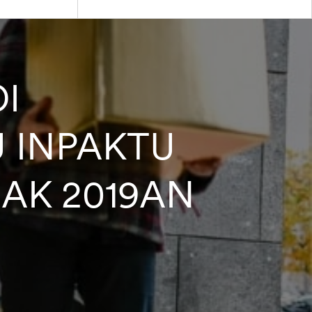
OI
U INPAKTU
EAK 2019AN