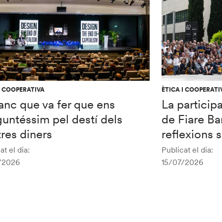
I COOPERATIVA
ÈTICA I COOPERATI
anc que va fer que ens
La particip
untéssim pel destí dels
de Fiare Ba
res diners
reflexions 
at el dia:
Publicat el dia:
/2026
15/07/2026