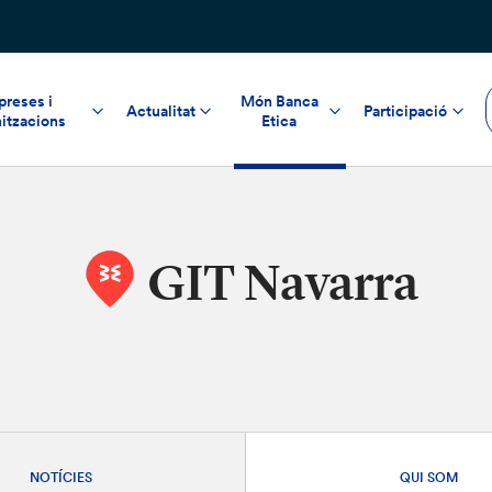
reses i
Món Banca
Actualitat
Participació
itzacions
Etica
GIT Navarra
NOTÍCIES
QUI SOM