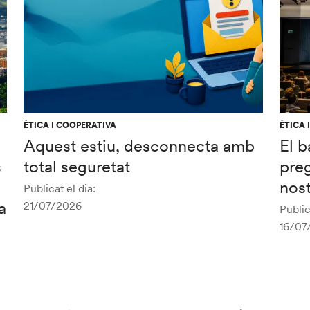
ÈTICA I COOPERATIVA
ÈTICA 
Aquest estiu, desconnecta amb
El b
s
total seguretat
preg
nost
Publicat el dia:
a
21/07/2026
Public
16/07