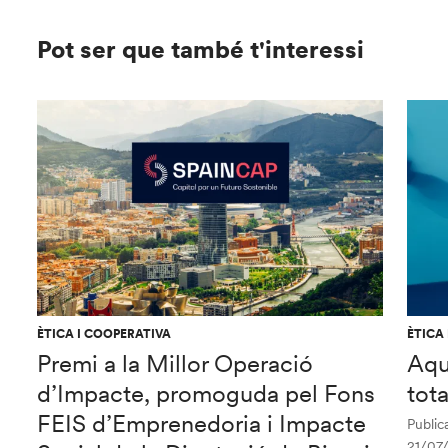
Pot ser que també t'interessi
ÈTICA I COOPERATIVA
ÈTICA
Premi a la Millor Operació
Aqu
d’Impacte, promoguda pel Fons
tot
FEIS d’Emprenedoria i Impacte
Publica
21/07