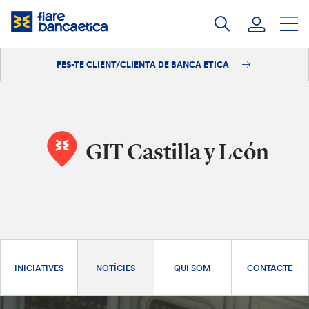
Salta
al
contingut
FES-TE CLIENT/CLIENTA DE BANCA ETICA
Iniciar sessió
Fes-te'n client/clienta
GIT Castilla y León
INICIATIVES
NOTÍCIES
QUI SOM
CONTACTE