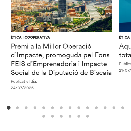
ÈTICA I COOPERATIVA
ÈTICA
Premi a la Millor Operació
Aqu
d’Impacte, promoguda pel Fons
tot
FEIS d’Emprenedoria i Impacte
Publica
21/07
Social de la Diputació de Biscaia
Publicat el dia:
24/07/2026