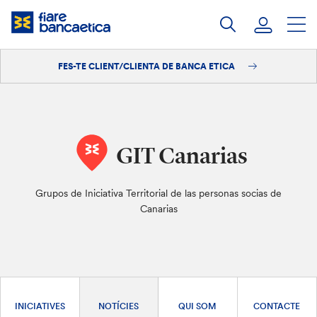
Salta
al
contingut
FES-TE CLIENT/CLIENTA DE BANCA ETICA
Iniciar sessió
Fes-te'n client/clienta
GIT Canarias
Grupos de Iniciativa Territorial de las personas socias de
Canarias
INICIATIVES
NOTÍCIES
QUI SOM
CONTACTE