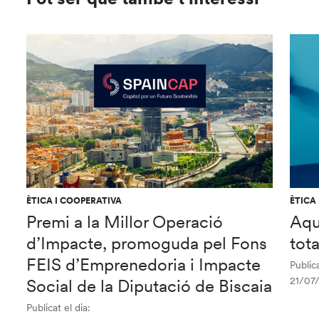
ÈTICA I COOPERATIVA
ÈTICA
Premi a la Millor Operació
Aqu
d’Impacte, promoguda pel Fons
tot
FEIS d’Emprenedoria i Impacte
Publica
21/07
Social de la Diputació de Biscaia
Publicat el dia: