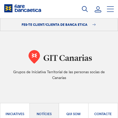
Salta
al
contingut
FES-TE CLIENT/CLIENTA DE BANCA ETICA
Iniciar sessió
Fes-te'n client/clienta
GIT Canarias
Grupos de Iniciativa Territorial de las personas socias de
Canarias
INICIATIVES
NOTÍCIES
QUI SOM
CONTACTE