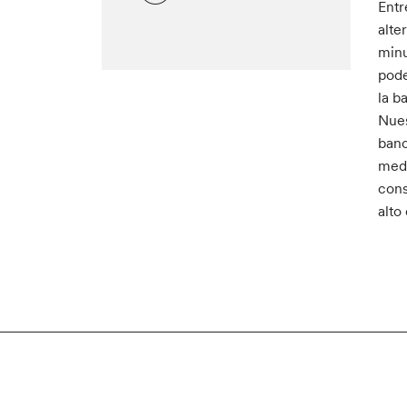
Entr
alte
minu
pode
la b
Nues
banc
medo
cons
alto