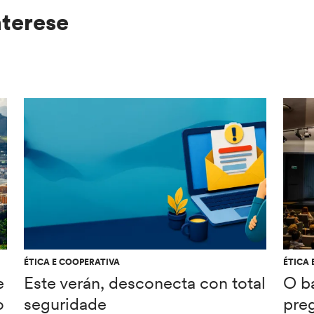
nterese
ÉTICA E COOPERATIVA
ÉTICA 
e
Este verán, desconecta con total
O b
o
seguridade
pre