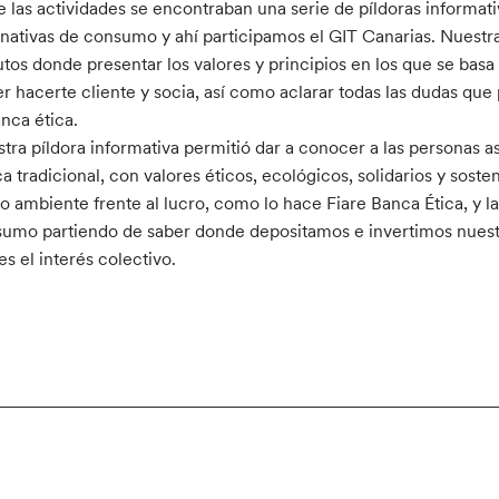
e las actividades se encontraban una serie de píldoras informat
rnativas de consumo y ahí participamos el GIT Canarias. Nuestr
tos donde presentar los valores y principios en los que se bas
r hacerte cliente y socia, así como aclarar todas las dudas que 
anca ética.
tra píldora informativa permitió dar a conocer a las personas asi
a tradicional, con valores éticos, ecológicos, solidarios y sosten
 ambiente frente al lucro, como lo hace Fiare Banca Ética, y l
umo partiendo de saber donde depositamos e invertimos nuest
 es el interés colectivo.