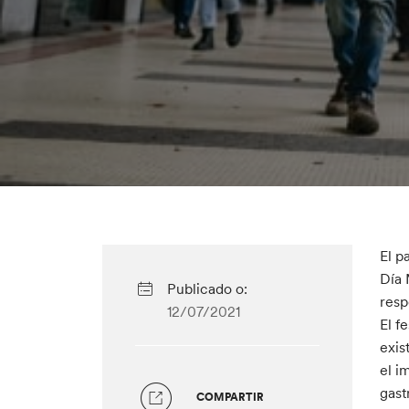
El p
Día 
Publicado o:
resp
12/07/2021
El f
exis
el i
gast
COMPARTIR