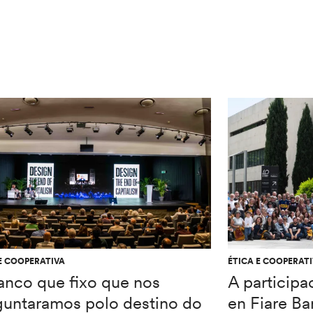
E COOPERATIVA
ÉTICA E COOPERAT
anco que fixo que nos
A participa
guntaramos polo destino do
en Fiare Ba