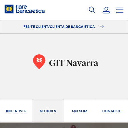
Salta
al
contingut
FES-TE CLIENT/CLIENTA DE BANCA ETICA
Iniciar sessió
Fes-te'n client/clienta
GIT Navarra
INICIATIVES
NOTÍCIES
QUI SOM
CONTACTE