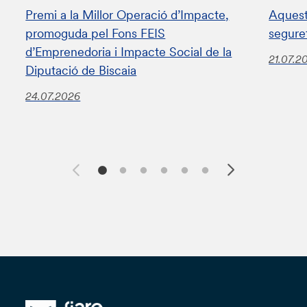
Premi a la Millor Operació d’Impacte,
Aquest
promoguda pel Fons FEIS
segure
d’Emprenedoria i Impacte Social de la
21.07.2
Diputació de Biscaia
24.07.2026