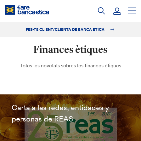
Salta
al
contingut
FES-TE CLIENT/CLIENTA DE BANCA ETICA
Iniciar sessió
Finances ètiques
Fes-te'n client/clienta
Totes les novetats sobres les finances ètiques
Carta a las redes, entidades y
personas de REAS