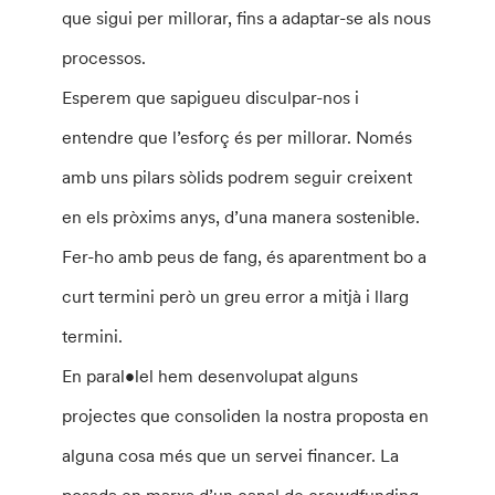
que sigui per millorar, fins a adaptar-se als nous
processos.
Esperem que sapigueu disculpar-nos i
entendre que l’esforç és per millorar. Només
amb uns pilars sòlids podrem seguir creixent
en els pròxims anys, d’una manera sostenible.
Fer-ho amb peus de fang, és aparentment bo a
curt termini però un greu error a mitjà i llarg
termini.
En paral•lel hem desenvolupat alguns
projectes que consoliden la nostra proposta en
alguna cosa més que un servei financer. La