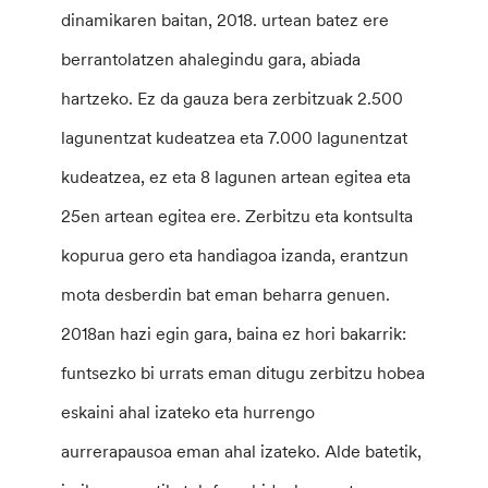
dinamikaren baitan, 2018. urtean batez ere
berrantolatzen ahalegindu gara, abiada
hartzeko. Ez da gauza bera zerbitzuak 2.500
lagunentzat kudeatzea eta 7.000 lagunentzat
kudeatzea, ez eta 8 lagunen artean egitea eta
25en artean egitea ere. Zerbitzu eta kontsulta
kopurua gero eta handiagoa izanda, erantzun
mota desberdin bat eman beharra genuen.
2018an hazi egin gara, baina ez hori bakarrik:
funtsezko bi urrats eman ditugu zerbitzu hobea
eskaini ahal izateko eta hurrengo
aurrerapausoa eman ahal izateko. Alde batetik,