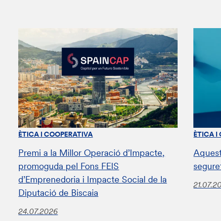
ÈTICA I COOPERATIVA
ÈTICA I
Premi a la Millor Operació d’Impacte,
Aquest
promoguda pel Fons FEIS
segure
d’Emprenedoria i Impacte Social de la
21.07.2
Diputació de Biscaia
24.07.2026