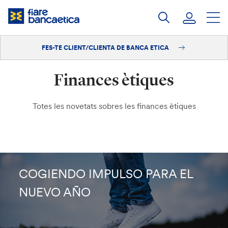
Salta
al
contingut
FES-TE CLIENT/CLIENTA DE BANCA ETICA
Iniciar sessió
Finances ètiques
Fes-te'n client/clienta
Totes les novetats sobres les finances ètiques
COGIENDO IMPULSO PARA EL
NUEVO AÑO