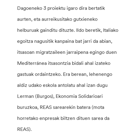
Dagoeneko 3 proiektu igaro dira bertatik
aurten, eta aurreikusitako gutxieneko
helburuak gainditu dituzte. Ildo beretik, Italiako
egoitza nagusitik kanpaina bat jarri da abian,
itsasoan migratzaileen jarraipena egingo duen
Mediterránea itsasontzia bidali ahal izateko
gastuak ordaintzeko. Era berean, lehenengo
aldiz udako eskola antolatu ahal izan dugu
Lerman (Burgos), Ekonomia Solidarioari
buruzkoa, REAS sarearekin batera (mota
horretako enpresak biltzen dituen sarea da
REAS).