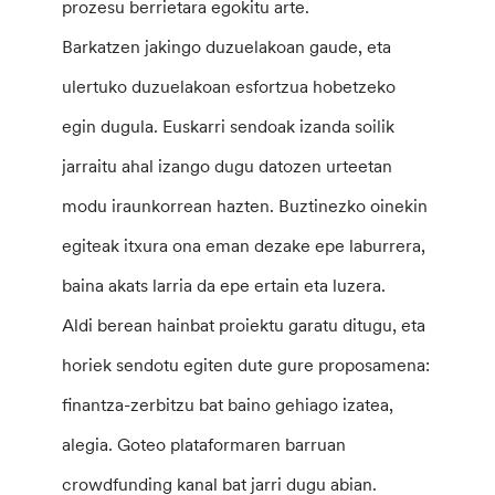
prozesu berrietara egokitu arte.
Barkatzen jakingo duzuelakoan gaude, eta
ulertuko duzuelakoan esfortzua hobetzeko
egin dugula. Euskarri sendoak izanda soilik
jarraitu ahal izango dugu datozen urteetan
modu iraunkorrean hazten. Buztinezko oinekin
egiteak itxura ona eman dezake epe laburrera,
baina akats larria da epe ertain eta luzera.
Aldi berean hainbat proiektu garatu ditugu, eta
horiek sendotu egiten dute gure proposamena:
finantza-zerbitzu bat baino gehiago izatea,
alegia. Goteo plataformaren barruan
crowdfunding kanal bat jarri dugu abian.