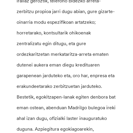
irailaz geroztik, telefono bidezko arreta-
zerbitzu propioa jarri dugu abian, gure gizarte-
oinarria modu espezifikoan artatzeko;
horretarako, kontsultarik ohikoenak
zentralizatu egin ditugu, eta gure
ordezkaritzetan merkataritza-arreta ematen
dutenei aukera eman diegu kredituaren
garapenean jarduteko eta, oro har, enpresa eta
erakundeetarako zerbitzuetan jarduteko.
Bestetik, egokitzapen-lanak egiten denbora bat
eman ostean, abenduan Madrilgo bulegoa ireki
ahal izan dugu, ofizialki laster inauguratuko
duguna. Azpiegitura egokiagoarekin,