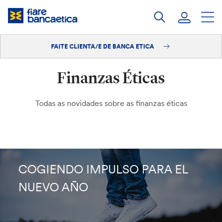
Saltar
ao
contido
FAITE CLIENTA/E DE BANCA ETICA
Iniciar sesión
Finanzas Éticas
Faite clienta/e
Todas as novidades sobre as finanzas éticas
COGIENDO IMPULSO PARA EL
NUEVO AÑO