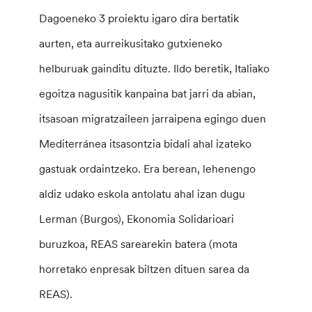
Dagoeneko 3 proiektu igaro dira bertatik
aurten, eta aurreikusitako gutxieneko
helburuak gainditu dituzte. Ildo beretik, Italiako
egoitza nagusitik kanpaina bat jarri da abian,
itsasoan migratzaileen jarraipena egingo duen
Mediterránea itsasontzia bidali ahal izateko
gastuak ordaintzeko. Era berean, lehenengo
aldiz udako eskola antolatu ahal izan dugu
Lerman (Burgos), Ekonomia Solidarioari
buruzkoa, REAS sarearekin batera (mota
horretako enpresak biltzen dituen sarea da
REAS).