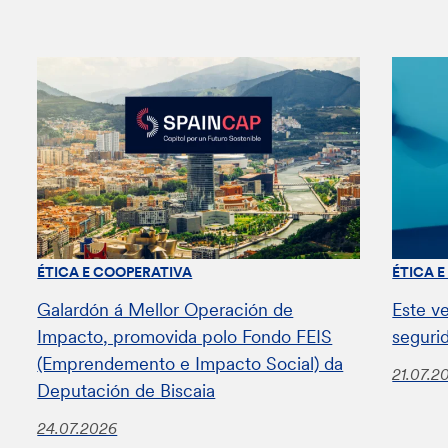
ÉTICA E COOPERATIVA
ÉTICA 
Galardón á Mellor Operación de
Este v
Impacto, promovida polo Fondo FEIS
seguri
(Emprendemento e Impacto Social) da
21.07.2
Deputación de Biscaia
24.07.2026