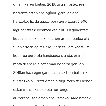
dinamikaren baitan, 2018. urtean batez ere
berrantolatzen ahalegindu gara, abiada
hartzeko. Ez da gauza bera zerbitzuak 2.500
lagunentzat kudeatzea eta 7.000 lagunentzat
kudeatzea, ez eta 8 lagunen artean egitea eta
25en artean egitea ere. Zerbitzu eta kontsulta
kopurua gero eta handiagoa izanda, erantzun
mota desberdin bat eman beharra genuen.
2018an hazi egin gara, baina ez hori bakarrik:
funtsezko bi urrats eman ditugu zerbitzu hobea
eskaini ahal izateko eta hurrengo
aurrerapausoa eman ahal izateko. Alde batetik,