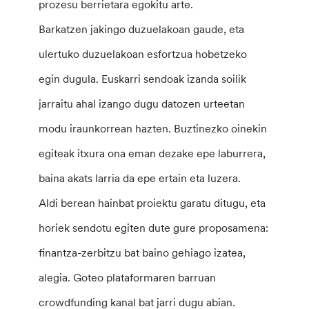
prozesu berrietara egokitu arte.
Barkatzen jakingo duzuelakoan gaude, eta
ulertuko duzuelakoan esfortzua hobetzeko
egin dugula. Euskarri sendoak izanda soilik
jarraitu ahal izango dugu datozen urteetan
modu iraunkorrean hazten. Buztinezko oinekin
egiteak itxura ona eman dezake epe laburrera,
baina akats larria da epe ertain eta luzera.
Aldi berean hainbat proiektu garatu ditugu, eta
horiek sendotu egiten dute gure proposamena:
finantza-zerbitzu bat baino gehiago izatea,
alegia. Goteo plataformaren barruan
crowdfunding kanal bat jarri dugu abian.