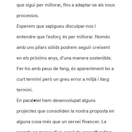
que sigui per millorar, fins a adaptar-se als nous
processos.
Esperem que sapigueu disculpar-nos i
entendre que l’esforç és per millorar. Només
amb uns pilars sòlids podrem seguir creixent
en els pròxims anys, d’una manera sostenible.
Fer-ho amb peus de fang, és aparentment bo a
curt termini però un greu error a mitjà i llarg
termini.
En paral•lel hem desenvolupat alguns
projectes que consoliden la nostra proposta en
alguna cosa més que un servei financer. La