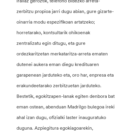
irailaz geroztik, telefono bidezko arreta-
zerbitzu propioa jarri dugu abian, gure gizarte-
oinarria modu espezifikoan artatzeko;
horretarako, kontsultarik ohikoenak
zentralizatu egin ditugu, eta gure
ordezkaritzetan merkataritza-arreta ematen
dutenei aukera eman diegu kredituaren
garapenean jarduteko eta, oro har, enpresa eta
erakundeetarako zerbitzuetan jarduteko.
Bestetik, egokitzapen-lanak egiten denbora bat
eman ostean, abenduan Madrilgo bulegoa ireki
ahal izan dugu, ofizialki laster inauguratuko
duguna. Azpiegitura egokiagoarekin,