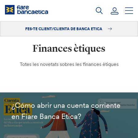
Salta
al
contingut
FES-TE CLIENT/CLIENTA DE BANCA ETICA
Iniciar sessió
Finances ètiques
Fes-te'n client/clienta
Totes les novetats sobres les finances ètiques
¿Cómo abrir una cuenta corriente
en Fiare Banca Etica?