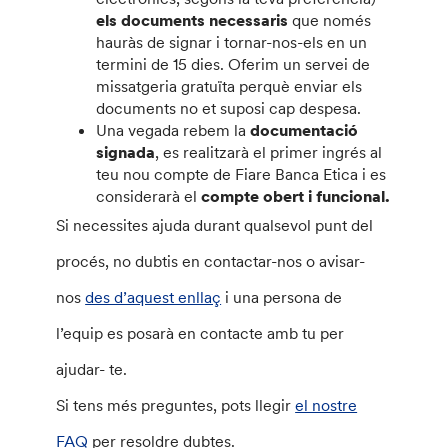
els documents necessaris
que només
hauràs de signar i tornar-nos-els en un
termini de 15 dies. Oferim un servei de
missatgeria gratuïta perquè enviar els
documents no et suposi cap despesa.
Una vegada rebem la
documentació
signada
, es realitzarà el primer ingrés al
teu nou compte de Fiare Banca Etica i es
considerarà el
compte obert i funcional.
Si necessites ajuda durant qualsevol punt del
procés, no dubtis en contactar-nos o avisar-
nos
des d’aquest enllaç
i una persona de
l’equip es posarà en contacte amb tu per
ajudar- te.
Si tens més preguntes, pots llegir
el nostre
FAQ
per resoldre dubtes.