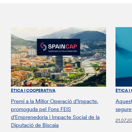
ÈTICA I COOPERATIVA
ÈTICA I
Premi a la Millor Operació d’Impacte,
Aquest
promoguda pel Fons FEIS
segure
d’Emprenedoria i Impacte Social de la
21.07.2
Diputació de Biscaia