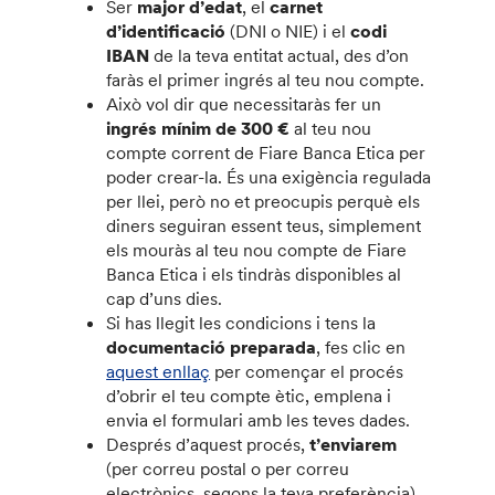
Ser
major d’edat
, el
carnet
d’identificació
(DNI o NIE) i el
codi
IBAN
de la teva entitat actual, des d’on
faràs el primer ingrés al teu nou compte.
Això vol dir que necessitaràs fer un
ingrés mínim de 300 €
al teu nou
compte corrent de Fiare Banca Etica per
poder crear-la. És una exigència regulada
per llei, però no et preocupis perquè els
diners seguiran essent teus, simplement
els mouràs al teu nou compte de Fiare
Banca Etica i els tindràs disponibles al
cap d’uns dies.
Si has llegit les condicions i tens la
documentació preparada
, fes clic en
aquest enllaç
per començar el procés
d’obrir el teu compte ètic, emplena i
envia el formulari amb les teves dades.
Després d’aquest procés,
t’enviarem
(per correu postal o per correu
electrònics, segons la teva preferència)