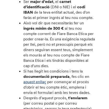
Ser
major d’edat
, el
carnet
d’identificació
(DNI o NIE) i el
codi
IBAN
de la teva entitat actual, des d’on
faràs el primer ingrés al teu nou compte.
Això vol dir que necessitaràs fer un
ingrés mínim de 300 €
al teu nou
compte corrent de Fiare Banca Etica per
poder crear-la. És una exigència regulada
per llei, però no et preocupis perquè els
diners seguiran essent teus, simplement
els mouràs al teu nou compte de Fiare
Banca Etica i els tindràs disponibles al
cap d’uns dies.
Si has llegit les condicions i tens la
documentació preparada
, fes clic en
aquest enllaç
per començar el procés
d’obrir el teu compte ètic, emplena i
envia el formulari amb les teves dades.
Després d’aquest procés,
t’enviarem
(per correu postal o per correu
electrònics, segons la teva preferència)