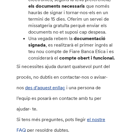
els documents necessaris
que només
hauràs de signar i tornar-nos-els en un
termini de 15 dies. Oferim un servei de
missatgeria gratuïta perquè enviar els
documents no et suposi cap despesa.
Una vegada rebem la
documentació
signada
, es realitzarà el primer ingrés al
teu nou compte de Fiare Banca Etica i es
considerarà el
compte obert i funcional.
Si necessites ajuda durant qualsevol punt del
procés, no dubtis en contactar-nos o avisar-
nos
des d’aquest enllaç
i una persona de
l’equip es posarà en contacte amb tu per
ajudar- te.
Si tens més preguntes, pots llegir
el nostre
FAQ
per resoldre dubtes.