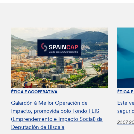
ÉTICA E COOPERATIVA
ÉTICA 
Galardón á Mellor Operación de
Este v
Impacto, promovida polo Fondo FEIS
seguri
(Emprendemento e Impacto Social) da
21.07.2
Deputación de Biscaia