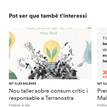
Pot ser que també t'interessi
GIT ILLES BALEARS
GIT IL
Nou taller sobre consum crític i
Pre
responsable a Terranostra
Mal
Publicat el dia:
Publica