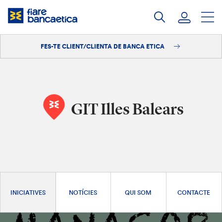
Salta
al
contingut
FES-TE CLIENT/CLIENTA DE BANCA ETICA
Iniciar sessió
Fes-te'n client/clienta
GIT Illes Balears
INICIATIVES
NOTÍCIES
QUI SOM
CONTACTE