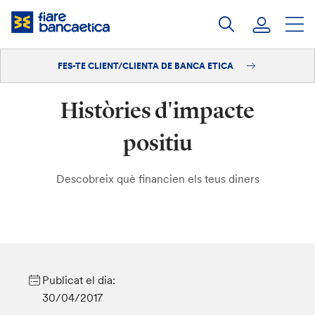
Salta
al
contingut
FES-TE CLIENT/CLIENTA DE BANCA ETICA
Iniciar sessió
Històries d'impacte
Fes-te'n client/clienta
positiu
Descobreix què financien els teus diners
Publicat el dia:
30/04/2017