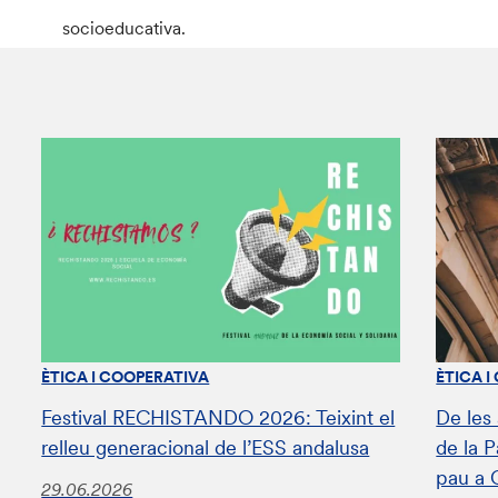
socioeducativa.
ÈTICA I COOPERATIVA
ÈTICA I
Festival RECHISTANDO 2026: Teixint el
De les
relleu generacional de l’ESS andalusa
de la 
pau a 
29.06.2026