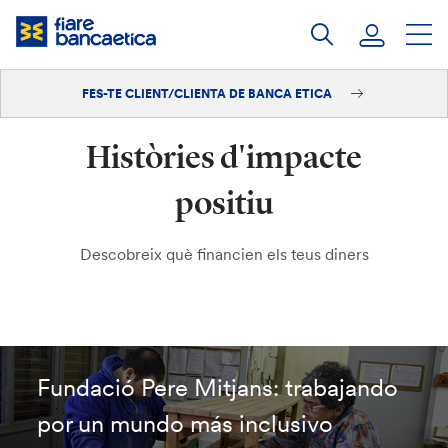
Salta
al
contingut
FES-TE CLIENT/CLIENTA DE BANCA ETICA
Iniciar sessió
Històries d'impacte
Fes-te'n client/clienta
positiu
Descobreix què financien els teus diners
Fundació Pere Mitjans: trabajando
por un mundo más inclusivo