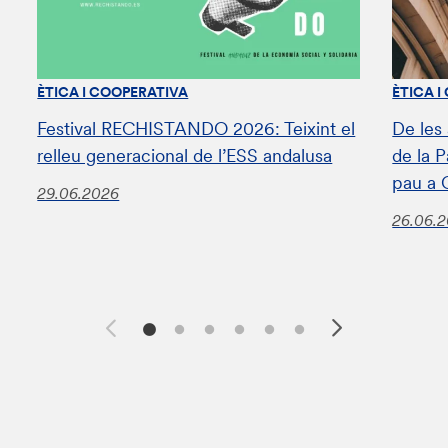
ÈTICA I COOPERATIVA
ÈTICA I
Festival RECHISTANDO 2026: Teixint el
De les
relleu generacional de l’ESS andalusa
de la 
pau a 
29.06.2026
26.06.