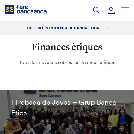
Salta
al
contingut
FES-TE CLIENT/CLIENTA DE BANCA ETICA
Iniciar sessió
Finances ètiques
Fes-te'n client/clienta
Totes les novetats sobres les finances ètiques
I Trobada de Joves – Grup Banca
Etica