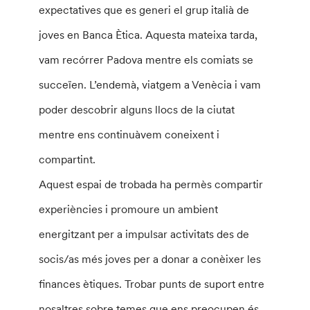
expectatives que es generi el grup italià de
joves en Banca Ètica. Aquesta mateixa tarda,
vam recórrer
Padova
mentre els comiats se
succeïen. L’endemà, viatgem a Venècia i vam
poder descobrir alguns llocs de la ciutat
mentre ens continuàvem coneixent i
compartint.
Aquest espai de trobada ha permès compartir
experiències i promoure un ambient
energitzant per a impulsar activitats des de
socis/as més joves per a donar a conèixer les
finances ètiques. Trobar punts de suport entre
nosaltres sobre temes que ens preocupen és