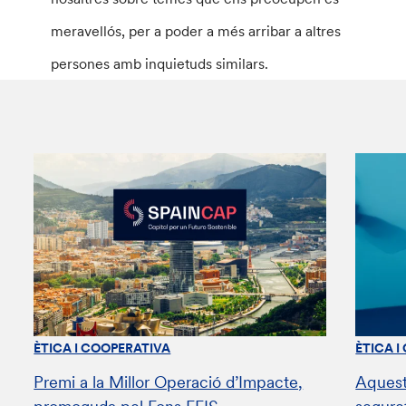
meravellós, per a poder a més arribar a altres
persones amb inquietuds similars.
ÈTICA I COOPERATIVA
ÈTICA I
Premi a la Millor Operació d’Impacte,
Aquest