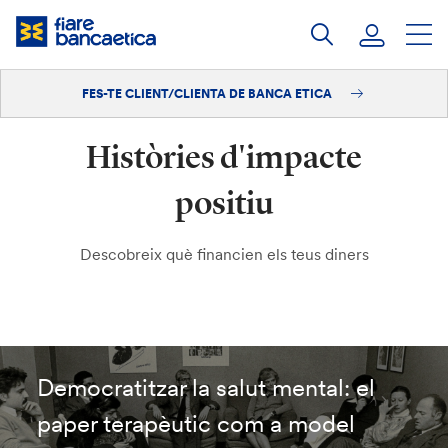
Salta
al
contingut
FES-TE CLIENT/CLIENTA DE BANCA ETICA
Iniciar sessió
Històries d'impacte
Fes-te'n client/clienta
positiu
Descobreix què financien els teus diners
Democratitzar la salut mental: el
paper terapèutic com a model