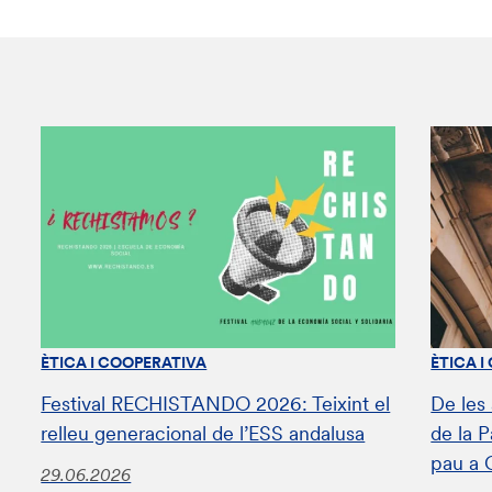
ÈTICA I COOPERATIVA
ÈTICA I
Festival RECHISTANDO 2026: Teixint el
De les
relleu generacional de l’ESS andalusa
de la 
pau a 
29.06.2026